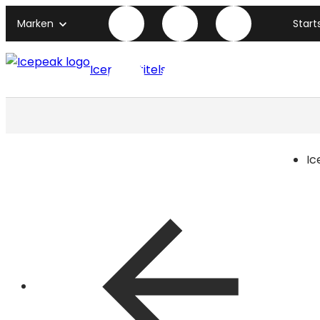
Marken
Start
Icepeak titelseite
Ic