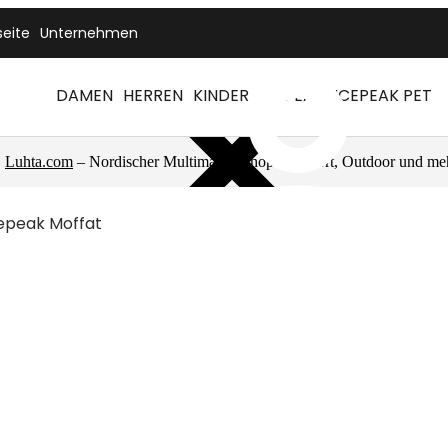
seite
Unternehmen
DAMEN
HERREN
KINDER
ICEPEAK
ICEPEAK PET
Luhta.com
– Nordischer Multimarkenshop für Sport, Outdoor und me
epeak Moffat