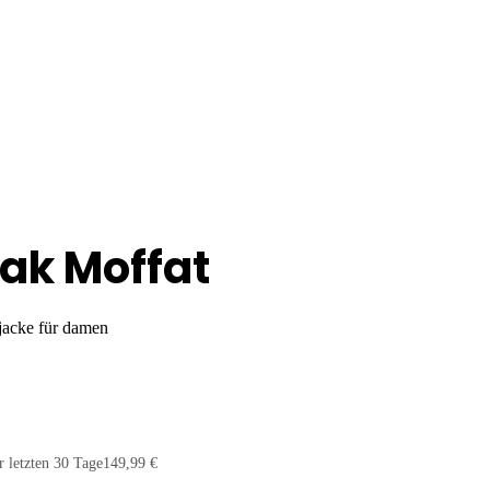
ak Moffat
 jacke für damen
r letzten 30 Tage
149,99 €