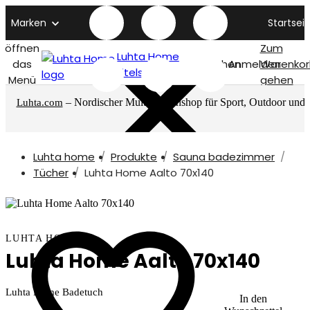
Marken
Startseit
öffnen
Zum
Luhta Home
das
Suchen
Anmelden
Warenkor
titelseite
Menü
gehen
– Nordischer Multimarkenshop für Sport, Outdoor und
Luhta.com
mehr
Luhta home
Produkte
Sauna badezimmer
Tücher
Luhta Home Aalto 70x140
LUHTA HOME
Luhta Home Aalto 70x140
Luhta Home Badetuch
In den