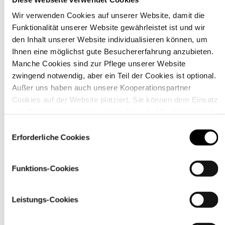
Wir verwenden Cookies auf unserer Website, damit die
Funktionalität unserer Website gewährleistet ist und wir
Material
den Inhalt unserer Website individualisieren können, um
Ihnen eine möglichst gute Besuchererfahrung anzubieten.
Manche Cookies sind zur Pflege unserer Website
zwingend notwendig, aber ein Teil der Cookies ist optional.
Außer uns haben auch unsere Kooperationspartner
Cookies auf der Website platziert. Sie können dem Einsatz
von Cookies zustimmen, indem Sie auf „Alle akzeptieren“
klicken. Sie können Ihre Einstellungen gleich oder später
Einwilligungsauswahl
über den Link „
Cookie-Einstellungen
” ändern
Erforderliche Cookies
Funktions-Cookies
Pflegehinweise
Leistungs-Cookies