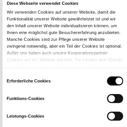
Diese Webseite verwendet Cookies
Wir verwenden Cookies auf unserer Website, damit die
Funktionalität unserer Website gewährleistet ist und wir
den Inhalt unserer Website individualisieren können, um
Material
Ihnen eine möglichst gute Besuchererfahrung anzubieten.
Manche Cookies sind zur Pflege unserer Website
zwingend notwendig, aber ein Teil der Cookies ist optional.
Außer uns haben auch unsere Kooperationspartner
Cookies auf der Website platziert. Sie können dem Einsatz
von Cookies zustimmen, indem Sie auf „Alle akzeptieren“
klicken. Sie können Ihre Einstellungen gleich oder später
Einwilligungsauswahl
über den Link „
Cookie-Einstellungen
” ändern
Erforderliche Cookies
Funktions-Cookies
Leistungs-Cookies
Pflegehinweise