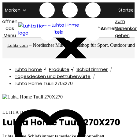
Marken
Startseit
öffnen
Zum
Luhta Home
das
Suchen
Anmelden
Warenkor
titelseite
Menü
gehen
– Nordischer Multimarkenshop für Sport, Outdoor und
Luhta.com
mehr
Luhta home
Produkte
Schlafzimmer
Tagesdecken und bettüberwürfe
Luhta Home Tuuli 270x270
LUHTA HOME
Luhta Home Tuuli 270X270
Luhta Home Schlafzimmer tagesdecke für doppelbett