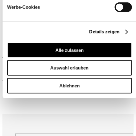
Werbe-Cookies
Details zeigen
Alle zulassen
Ähnliche Produkte
Auswahl erlauben
Wird oft zusammen gekauft
Ablehnen