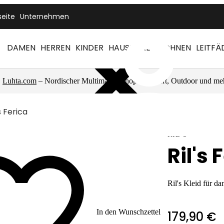
seite
Unternehmen
DAMEN
HERREN
KINDER
HAUSTIERE
WOHNEN
LEITFÄ
Luhta.com
– Nordischer Multimarkenshop für Sport, Outdoor und me
's Ferica
RIL'S
Ril's 
Ril's Kleid für d
In den Wunschzettel
179,90 €