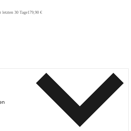
r letzten 30 Tage
179,90 €
en