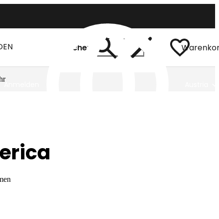
DEN
Suchen
Warenko
hr
Anmelden
Austria
Ferica
amen