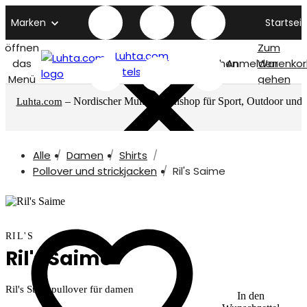
Marken
Startseit
öffnen
Zum
Luhta.com
das
Suchen
Anmelden
Warenkor
titelseite
Menü
gehen
– Nordischer Multimarkenshop für Sport, Outdoor und
Luhta.com
mehr
Alle
Damen
Shirts
Pollover und strickjacken
Ril's Saime
RIL'S
Ril's Saime
Ril's Strickpullover für damen
In den