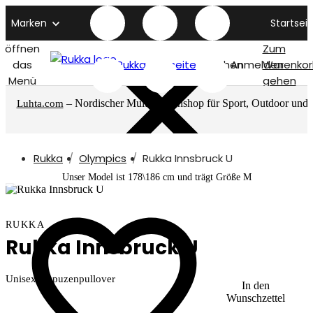
Marken
Startseit
öffnen
Zum
das
Rukka titelseite
Suchen
Anmelden
Warenkor
Menü
gehen
– Nordischer Multimarkenshop für Sport, Outdoor und
Luhta.com
mehr
Rukka
Olympics
Rukka Innsbruck U
Unser Model ist 178\186 cm und trägt Größe M
RUKKA
Rukka Innsbruck U
Unisex-Kapuzenpullover
In den
Wunschzettel