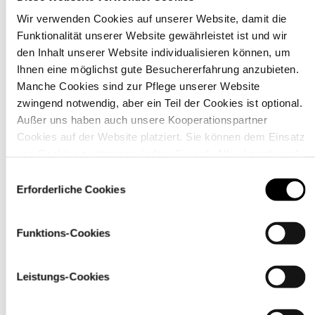
Wir verwenden Cookies auf unserer Website, damit die
Funktionalität unserer Website gewährleistet ist und wir
Material
den Inhalt unserer Website individualisieren können, um
Ihnen eine möglichst gute Besuchererfahrung anzubieten.
Manche Cookies sind zur Pflege unserer Website
zwingend notwendig, aber ein Teil der Cookies ist optional.
Außer uns haben auch unsere Kooperationspartner
Cookies auf der Website platziert. Sie können dem Einsatz
von Cookies zustimmen, indem Sie auf „Alle akzeptieren“
klicken. Sie können Ihre Einstellungen gleich oder später
Einwilligungsauswahl
über den Link „
Cookie-Einstellungen
” ändern
Erforderliche Cookies
Funktions-Cookies
Pflegehinweise
Leistungs-Cookies