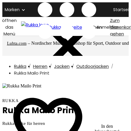
Marken
Startseit
öffnen
Zum
das
Rukka titelseite
Suchen
Anmelden
Warenkor
Menü
gehen
– Nordischer Multimarkenshop für Sport, Outdoor und
Luhta.com
mehr
Rukka
Herren
Jacken
Outdoorjacken
Rukka Mailo Print
RUKKA
Rukka Mailo Print
Rukka Jacke für herren
In den