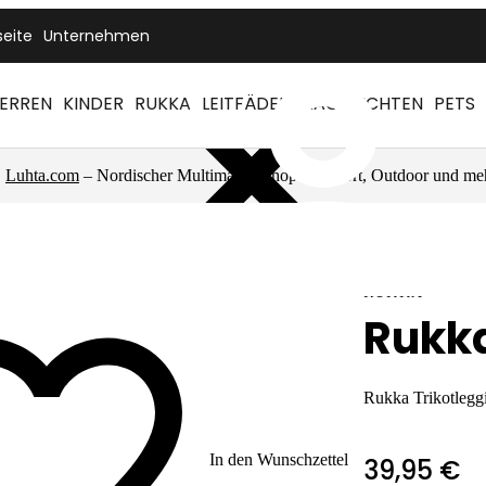
seite
Unternehmen
ERREN
KINDER
RUKKA
LEITFÄDEN
NACHRICHTEN
PETS
Luhta.com
– Nordischer Multimarkenshop für Sport, Outdoor und me
RUKKA
Rukk
Rukka Trikotlegg
In den Wunschzettel
39,95 €