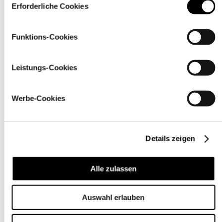
über den Link „
Cookie-Einstellungen
” ändern
Erforderliche Cookies
Funktions-Cookies
Leistungs-Cookies
Werbe-Cookies
Details zeigen
Pflegehinweise
Alle zulassen
Auswahl erlauben