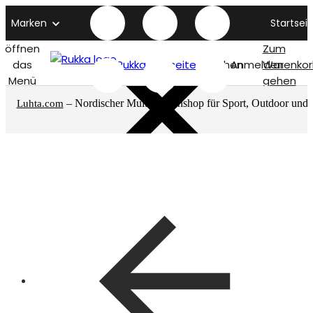
Marken
Startseit
öffnen
Zum
das
Rukka titelseite
Suchen
Anmelden
Warenkor
Menü
gehen
– Nordischer Multimarkenshop für Sport, Outdoor und
Luhta.com
mehr