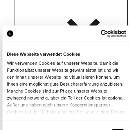
Details
Diese Webseite verwendet Cookies
Wir verwenden Cookies auf unserer Website, damit die
Funktionalität unserer Website gewährleistet ist und wir
den Inhalt unserer Website individualisieren können, um
Ihnen eine möglichst gute Besuchererfahrung anzubieten.
Manche Cookies sind zur Pflege unserer Website
zwingend notwendig, aber ein Teil der Cookies ist optional.
Außer uns haben auch unsere Kooperationspartner
Cookies auf der Website platziert. Sie können dem Einsatz
von Cookies zustimmen, indem Sie auf „Alle akzeptieren“
klicken. Sie können Ihre Einstellungen gleich oder später
Material
Einwilligungsauswahl