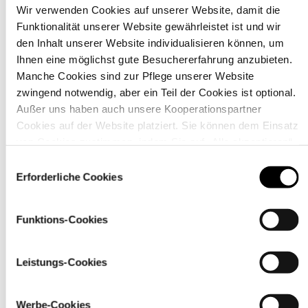
Wir verwenden Cookies auf unserer Website, damit die
Funktionalität unserer Website gewährleistet ist und wir
Material
den Inhalt unserer Website individualisieren können, um
Ihnen eine möglichst gute Besuchererfahrung anzubieten.
Manche Cookies sind zur Pflege unserer Website
zwingend notwendig, aber ein Teil der Cookies ist optional.
Außer uns haben auch unsere Kooperationspartner
Cookies auf der Website platziert. Sie können dem Einsatz
von Cookies zustimmen, indem Sie auf „Alle akzeptieren“
klicken. Sie können Ihre Einstellungen gleich oder später
Einwilligungsauswahl
über den Link „
Cookie-Einstellungen
” ändern
Erforderliche Cookies
Funktions-Cookies
Pflegehinweise
Leistungs-Cookies
Werbe-Cookies