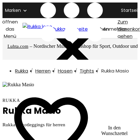
Marken
Startseit
öffnen
Zum
das
Rukka titelseite
Suchen
Anmelden
Warenkor
Menü
gehen
– Nordischer Multimarkenshop für Sport, Outdoor und
Luhta.com
mehr
Rukka
Herren
Hosen
Tights
Rukka Masio
RUKKA
Rukka Masio
Rukka Trikotleggings für herren
In den
Wunschzettel