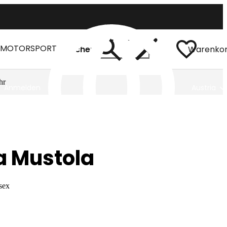
MOTORSPORT
Suchen
Warenko
hr
Anmelden
Austria
a Mustola
sex