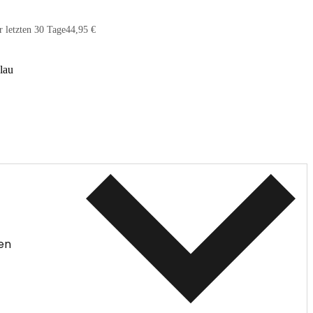
r letzten 30 Tage
44,95 €
lau
en