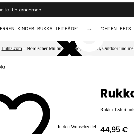
seite
Unternehmen
ERREN
KINDER
RUKKA
LEITFÄDEN
NACHRICHTEN
PETS
Luhta.com
– Nordischer Multimarkenshop für Sport, Outdoor und me
la
RUKKA
Rukk
Rukka T-shirt uni
In den Wunschzettel
44,95 €