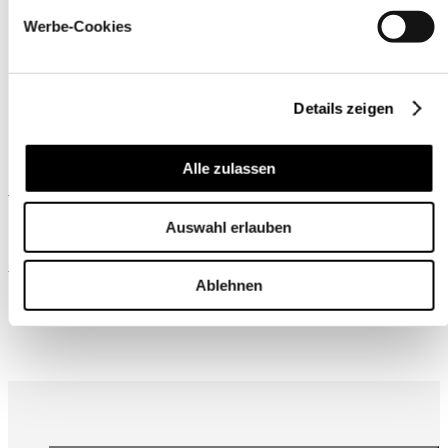
Werbe-Cookies
Details zeigen
Alle zulassen
Ähnliche Produkte
Auswahl erlauben
Wird oft zusammen gekauft
Ablehnen