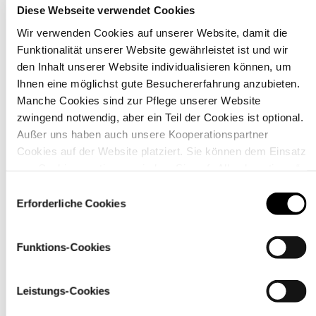
Diese Webseite verwendet Cookies
Wir verwenden Cookies auf unserer Website, damit die
Funktionalität unserer Website gewährleistet ist und wir
den Inhalt unserer Website individualisieren können, um
Material
Ihnen eine möglichst gute Besuchererfahrung anzubieten.
Manche Cookies sind zur Pflege unserer Website
zwingend notwendig, aber ein Teil der Cookies ist optional.
Außer uns haben auch unsere Kooperationspartner
Cookies auf der Website platziert. Sie können dem Einsatz
von Cookies zustimmen, indem Sie auf „Alle akzeptieren“
klicken. Sie können Ihre Einstellungen gleich oder später
Einwilligungsauswahl
über den Link „
Cookie-Einstellungen
” ändern
Erforderliche Cookies
Funktions-Cookies
Leistungs-Cookies
Pflegehinweise