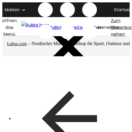
Marken
Startseit
öffnen
Zum
das
Rukka titelseite
Suchen
Anmelden
Warenkor
Menü
gehen
– Nordischer Multimarkenshop für Sport, Outdoor und
Luhta.com
mehr