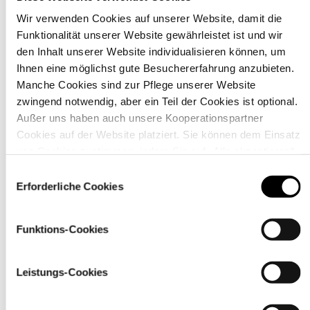
Wir verwenden Cookies auf unserer Website, damit die
Funktionalität unserer Website gewährleistet ist und wir
Material
den Inhalt unserer Website individualisieren können, um
Ihnen eine möglichst gute Besuchererfahrung anzubieten.
Manche Cookies sind zur Pflege unserer Website
zwingend notwendig, aber ein Teil der Cookies ist optional.
Außer uns haben auch unsere Kooperationspartner
Cookies auf der Website platziert. Sie können dem Einsatz
von Cookies zustimmen, indem Sie auf „Alle akzeptieren“
klicken. Sie können Ihre Einstellungen gleich oder später
Einwilligungsauswahl
über den Link „
Cookie-Einstellungen
” ändern
Erforderliche Cookies
Funktions-Cookies
Pflegehinweise
Leistungs-Cookies