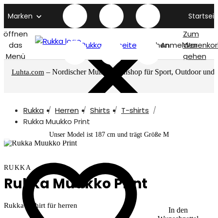
Marken
Startseit
öffnen
Zum
das
Rukka titelseite
Suchen
Anmelden
Warenkor
Menü
gehen
– Nordischer Multimarkenshop für Sport, Outdoor und
Luhta.com
mehr
Rukka
Herren
Shirts
T-shirts
Rukka Muukko Print
Unser Model ist 187 cm und trägt Größe M
RUKKA
Rukka Muukko Print
Rukka T-shirt für herren
In den