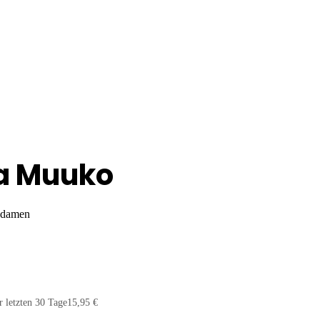
a Muuko
r damen
r letzten 30 Tage
15,95 €