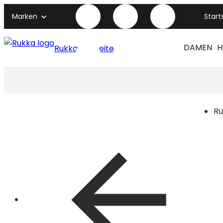
Marken
Start
DAMEN
H
Rukka titelseite
Ru