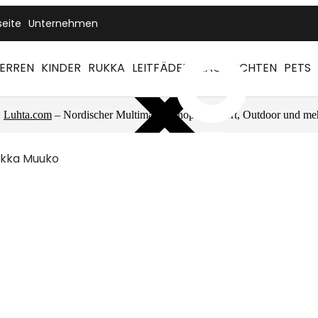
seite
Unternehmen
ERREN
KINDER
RUKKA
LEITFÄDEN
NACHRICHTEN
PETS
Luhta.com
– Nordischer Multimarkenshop für Sport, Outdoor und me
kka Muuko