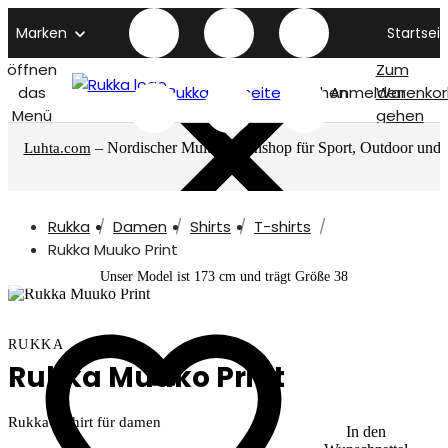
Marken
Startseit
öffnen
Zum
das
Rukka titelseite
Suchen
Anmelden
Warenkor
Menü
gehen
– Nordischer Multimarkenshop für Sport, Outdoor und
Luhta.com
mehr
Rukka
Damen
Shirts
T-shirts
Rukka Muuko Print
Unser Model ist 173 cm und trägt Größe 38
RUKKA
Rukka Muuko Print
Rukka T-shirt für damen
In den