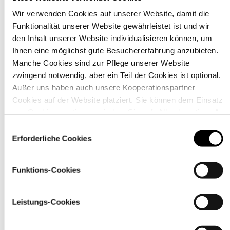
Wir verwenden Cookies auf unserer Website, damit die
Funktionalität unserer Website gewährleistet ist und wir
Material
den Inhalt unserer Website individualisieren können, um
Ihnen eine möglichst gute Besuchererfahrung anzubieten.
Manche Cookies sind zur Pflege unserer Website
zwingend notwendig, aber ein Teil der Cookies ist optional.
Außer uns haben auch unsere Kooperationspartner
Cookies auf der Website platziert. Sie können dem Einsatz
von Cookies zustimmen, indem Sie auf „Alle akzeptieren“
klicken. Sie können Ihre Einstellungen gleich oder später
Einwilligungsauswahl
über den Link „
Cookie-Einstellungen
” ändern
Erforderliche Cookies
Funktions-Cookies
Pflegehinweise
Leistungs-Cookies