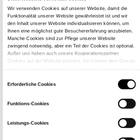
Wir verwenden Cookies auf unserer Website, damit die
Funktionalität unserer Website gewährleistet ist und wir
Material
den Inhalt unserer Website individualisieren können, um
Ihnen eine möglichst gute Besuchererfahrung anzubieten.
Manche Cookies sind zur Pflege unserer Website
zwingend notwendig, aber ein Teil der Cookies ist optional.
Außer uns haben auch unsere Kooperationspartner
Cookies auf der Website platziert. Sie können dem Einsatz
von Cookies zustimmen, indem Sie auf „Alle akzeptieren“
klicken. Sie können Ihre Einstellungen gleich oder später
Einwilligungsauswahl
über den Link „
Cookie-Einstellungen
” ändern
Erforderliche Cookies
Funktions-Cookies
Pflegehinweise
Leistungs-Cookies