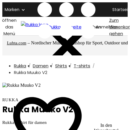
Marken
Startseit
öffnen
Zum
das
Rukka titelseite
Suchen
Anmelden
Warenkor
Menü
gehen
– Nordischer Multimarkenshop für Sport, Outdoor und
Luhta.com
mehr
Rukka
Damen
Shirts
T-shirts
Rukka Muuko V2
RUKKA
Rukka Muuko V2
Rukka T-shirt für damen
In den