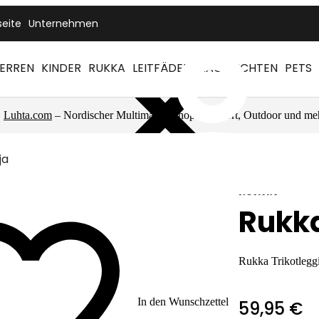
seite
Unternehmen
ERREN
KINDER
RUKKA
LEITFÄDEN
NACHRICHTEN
PETS
Luhta.com
– Nordischer Multimarkenshop für Sport, Outdoor und me
ja
RUKKA
Rukka
Rukka Trikotlegg
In den Wunschzettel
59,95 €