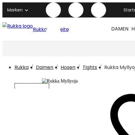
Marken
Start
DAMEN
H
Rukka titelseite
Rukka
Damen
Hosen
Tights
Rukka Myllyo