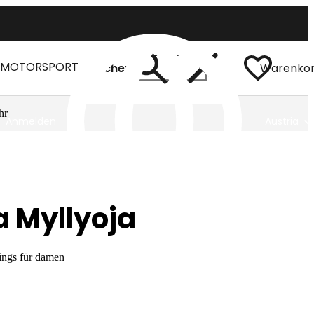
MOTORSPORT
Suchen
Warenko
hr
Anmelden
Austria
 Myllyoja
ings für damen