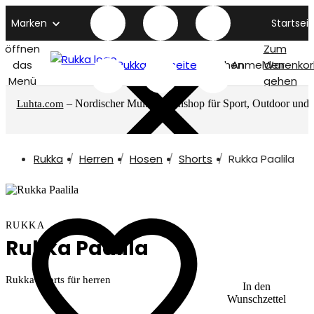
Marken
Startseit
öffnen
Zum
das
Rukka titelseite
Suchen
Anmelden
Warenkor
Menü
gehen
– Nordischer Multimarkenshop für Sport, Outdoor und
Luhta.com
mehr
Rukka
Herren
Hosen
Shorts
Rukka Paalila
RUKKA
Rukka Paalila
Rukka Shorts für herren
In den
Wunschzettel