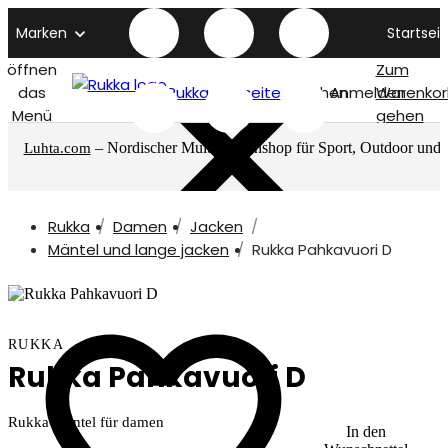
Marken
Startseit
öffnen
Zum
das
Rukka titelseite
Suchen
Anmelden
Warenkor
Menü
gehen
– Nordischer Multimarkenshop für Sport, Outdoor und
Luhta.com
mehr
Rukka
Damen
Jacken
Mäntel und lange jacken
Rukka Pahkavuori D
RUKKA
Rukka Pahkavuori D
Rukka Mantel für damen
In den