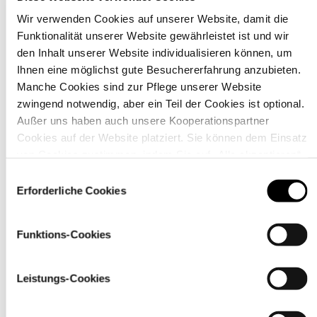
Wir verwenden Cookies auf unserer Website, damit die
Funktionalität unserer Website gewährleistet ist und wir
Material
den Inhalt unserer Website individualisieren können, um
Ihnen eine möglichst gute Besuchererfahrung anzubieten.
Manche Cookies sind zur Pflege unserer Website
zwingend notwendig, aber ein Teil der Cookies ist optional.
Außer uns haben auch unsere Kooperationspartner
Cookies auf der Website platziert. Sie können dem Einsatz
von Cookies zustimmen, indem Sie auf „Alle akzeptieren“
klicken. Sie können Ihre Einstellungen gleich oder später
Einwilligungsauswahl
über den Link „
Cookie-Einstellungen
” ändern
Erforderliche Cookies
Funktions-Cookies
Pflegehinweise
Leistungs-Cookies