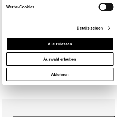
Werbe-Cookies
Details zeigen
Alle zulassen
Ähnliche Produkte
Auswahl erlauben
Wird oft zusammen gekauft
Ablehnen