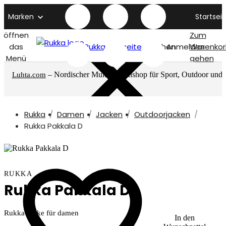
Marken
Startseit
öffnen
Zum
das
Rukka titelseite
Suchen
Anmelden
Warenkor
Menü
gehen
– Nordischer Multimarkenshop für Sport, Outdoor und
Luhta.com
mehr
Rukka
Damen
Jacken
Outdoorjacken
Rukka Pakkala D
RUKKA
Rukka Pakkala D
Rukka Jacke für damen
In den