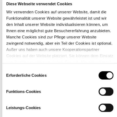
Diese Webseite verwendet Cookies
Wir verwenden Cookies auf unserer Website, damit die
Funktionalität unserer Website gewährleistet ist und wir
den Inhalt unserer Website individualisieren können, um
Material
Ihnen eine möglichst gute Besuchererfahrung anzubieten.
Manche Cookies sind zur Pflege unserer Website
zwingend notwendig, aber ein Teil der Cookies ist optional.
Außer uns haben auch unsere Kooperationspartner
Cookies auf der Website platziert. Sie können dem Einsatz
von Cookies zustimmen, indem Sie auf „Alle akzeptieren“
klicken. Sie können Ihre Einstellungen gleich oder später
Einwilligungsauswahl
über den Link „
Cookie-Einstellungen
” ändern
Erforderliche Cookies
Funktions-Cookies
Leistungs-Cookies
Pflegehinweise