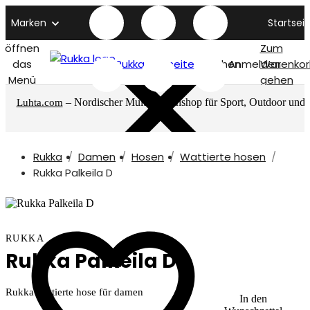
Marken
Startseit
öffnen
Zum
das
Rukka titelseite
Suchen
Anmelden
Warenkor
Menü
gehen
– Nordischer Multimarkenshop für Sport, Outdoor und
Luhta.com
mehr
Rukka
Damen
Hosen
Wattierte hosen
Rukka Palkeila D
RUKKA
Rukka Palkeila D
Rukka wattierte hose für damen
In den