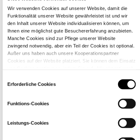
Wir verwenden Cookies auf unserer Website, damit die
Funktionalität unserer Website gewährleistet ist und wir
Material
den Inhalt unserer Website individualisieren können, um
Ihnen eine möglichst gute Besuchererfahrung anzubieten.
Manche Cookies sind zur Pflege unserer Website
zwingend notwendig, aber ein Teil der Cookies ist optional.
Außer uns haben auch unsere Kooperationspartner
Cookies auf der Website platziert. Sie können dem Einsatz
von Cookies zustimmen, indem Sie auf „Alle akzeptieren“
klicken. Sie können Ihre Einstellungen gleich oder später
Einwilligungsauswahl
über den Link „
Cookie-Einstellungen
” ändern
Erforderliche Cookies
Funktions-Cookies
Pflegehinweise
Leistungs-Cookies