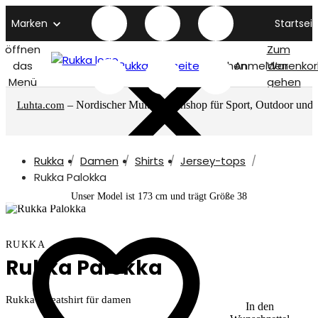
Marken
Startseit
öffnen
Zum
das
Rukka titelseite
Suchen
Anmelden
Warenkor
Menü
gehen
– Nordischer Multimarkenshop für Sport, Outdoor und
Luhta.com
mehr
Rukka
Damen
Shirts
Jersey-tops
Rukka Palokka
Unser Model ist 173 cm und trägt Größe 38
RUKKA
Rukka Palokka
Rukka Sweatshirt für damen
In den