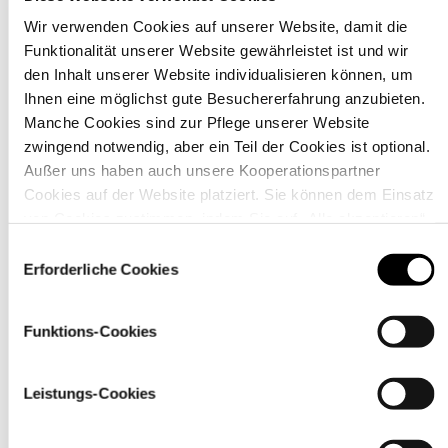
Wir verwenden Cookies auf unserer Website, damit die
Funktionalität unserer Website gewährleistet ist und wir
Material
den Inhalt unserer Website individualisieren können, um
Ihnen eine möglichst gute Besuchererfahrung anzubieten.
Manche Cookies sind zur Pflege unserer Website
zwingend notwendig, aber ein Teil der Cookies ist optional.
Außer uns haben auch unsere Kooperationspartner
Cookies auf der Website platziert. Sie können dem Einsatz
von Cookies zustimmen, indem Sie auf „Alle akzeptieren“
klicken. Sie können Ihre Einstellungen gleich oder später
Einwilligungsauswahl
über den Link „
Cookie-Einstellungen
” ändern
Erforderliche Cookies
Funktions-Cookies
Pflegehinweise
Leistungs-Cookies