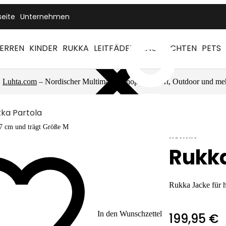
seite
Unternehmen
ERREN
KINDER
RUKKA
LEITFÄDEN
NACHRICHTEN
PETS
Luhta.com
– Nordischer Multimarkenshop für Sport, Outdoor und me
ka Partola
87 cm und trägt Größe M
RUKKA
Rukka
Rukka Jacke für 
In den Wunschzettel
199,95 €