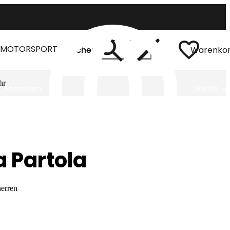
MOTORSPORT
Suchen
Warenko
hr
Anmelden
Austria
 Partola
herren