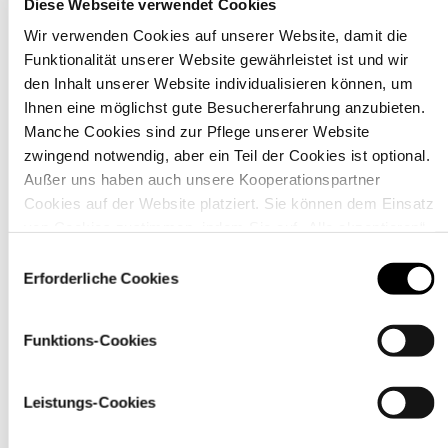
Diese Webseite verwendet Cookies
Wir verwenden Cookies auf unserer Website, damit die
Funktionalität unserer Website gewährleistet ist und wir
Material
den Inhalt unserer Website individualisieren können, um
Ihnen eine möglichst gute Besuchererfahrung anzubieten.
Manche Cookies sind zur Pflege unserer Website
zwingend notwendig, aber ein Teil der Cookies ist optional.
Außer uns haben auch unsere Kooperationspartner
Cookies auf der Website platziert. Sie können dem Einsatz
von Cookies zustimmen, indem Sie auf „Alle akzeptieren“
klicken. Sie können Ihre Einstellungen gleich oder später
Einwilligungsauswahl
über den Link „
Cookie-Einstellungen
” ändern
Erforderliche Cookies
Funktions-Cookies
Pflegehinweise
Leistungs-Cookies