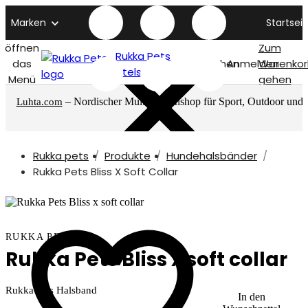
Marken
Startseit
öffnen
Zum
Rukka Pets
das
Suchen
Anmelden
Warenkor
titelseite
Menü
gehen
– Nordischer Multimarkenshop für Sport, Outdoor und
Luhta.com
mehr
Rukka pets
Produkte
Hundehalsbänder
Rukka Pets Bliss X Soft Collar
RUKKA PETS
Rukka Pets Bliss x soft collar
Rukka Pets Halsband
In den