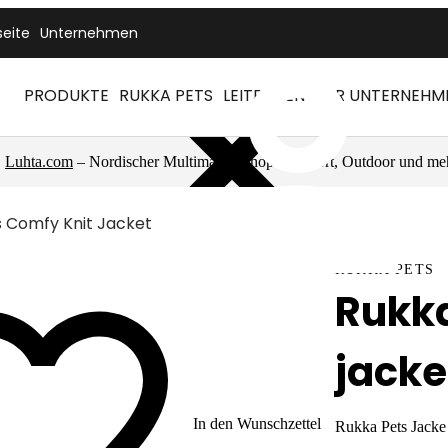
seite
Unternehmen
PRODUKTE
RUKKA PETS
LEITFÄDEN
FÜR UNTERNEHM
Luhta.com
– Nordischer Multimarkenshop für Sport, Outdoor und me
s Comfy Knit Jacket
RUKKA PETS
Rukka
jacke
In den Wunschzettel
Rukka Pets Jacke