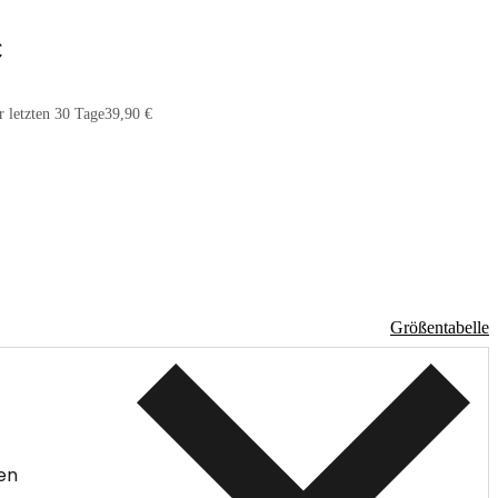
€
r letzten 30 Tage
39,90 €
Größentabelle
en