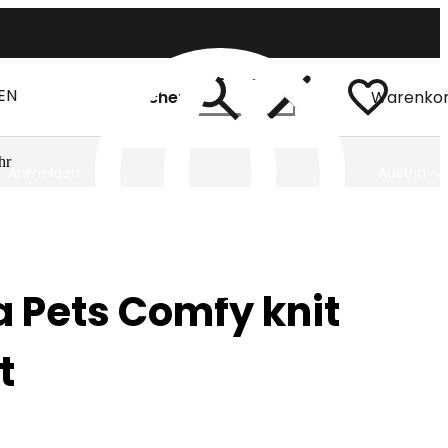
EN
Suchen
Warenko
hr
Anmelden
Austria
 Pets Comfy knit
t