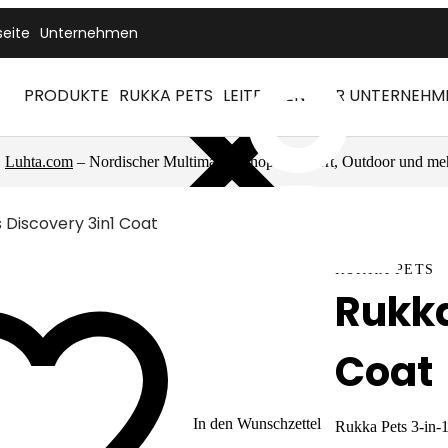
seite
Unternehmen
PRODUKTE
RUKKA PETS
LEITFÄDEN
FÜR UNTERNEHM
Luhta.com
– Nordischer Multimarkenshop für Sport, Outdoor und me
 Discovery 3in1 Coat
RUKKA PETS
Rukka
Coat
In den Wunschzettel
Rukka Pets 3-in-