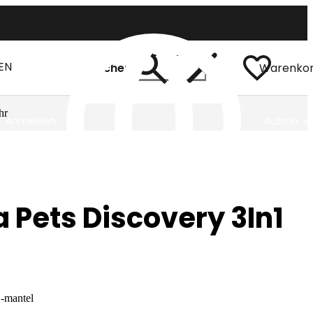
EN
Suchen
Warenko
hr
Anmelden
Austria
 Pets Discovery 3In1
1-mantel