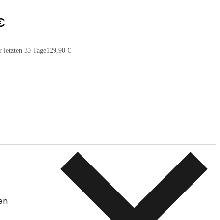
€
r letzten 30 Tage
129,90 €
en