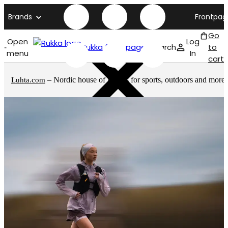
Brands
Frontpag
Go
Open
Log
Rukka front page
Search
to
menu
In
cart
– Nordic house of brands for sports, outdoors and more
Luhta.com