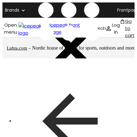
Brands
Frontpag
Go
Open
Icepeak front
Log
Search
to
menu
page
In
cart
– Nordic house of brands for sports, outdoors and more
Luhta.com