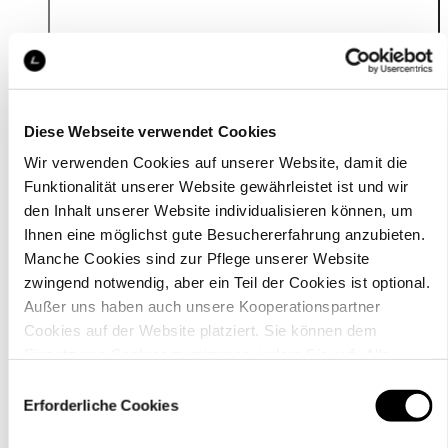
Details
Diese Webseite verwendet Cookies
Wir verwenden Cookies auf unserer Website, damit die
Funktionalität unserer Website gewährleistet ist und wir
den Inhalt unserer Website individualisieren können, um
Ihnen eine möglichst gute Besuchererfahrung anzubieten.
Manche Cookies sind zur Pflege unserer Website
zwingend notwendig, aber ein Teil der Cookies ist optional.
Außer uns haben auch unsere Kooperationspartner
Cookies auf der Website platziert. Sie können dem
Einsatz von Cookies zustimmen, indem Sie auf „Alle
akzeptieren“ klicken. Sie können Ihre Einstellungen gleich
Einwilligungsauswahl
oder später über den Link „
Cookie-Einstellungen
” ändern
Erforderliche Cookies