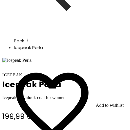
Back
Icepeak Perla
ICEPEAK
Icepeak Perla
Icepeak downlook coat for women
Add to wishlist
199,99 €