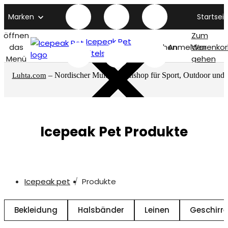
Marken
Startseit
öffnen
Zum
Icepeak Pet
das
Suchen
Anmelden
Warenkor
titelseite
Menü
gehen
– Nordischer Multimarkenshop für Sport, Outdoor und
Luhta.com
mehr
Icepeak Pet Produkte
Icepeak pet
Produkte
Bekleidung
Halsbänder
Leinen
Geschirre