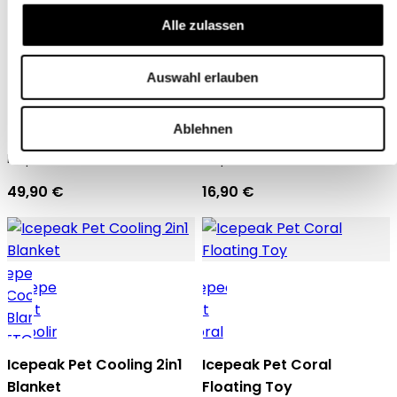
Alle zulassen
Auswahl erlauben
Icepeak Pet Tour Carry-
Icepeak Pet Gel ball with
On Bag
handle
Ablehnen
Icepeak Pet Reisetasche
Icepeak Pet Ball
49,90 €
16,90 €
Icepeak Pet Cooling 2in1
Icepeak Pet Coral
Blanket
Floating Toy