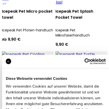
Icepeak Pet Micro pocket
Icepeak Pet Splash
towel
Pocket Towel
Icepeak Pet Pfoten-handtuch
Icepeak Pet
Mikrofaserhandtuch
9,90 €
Ab
9,90 €
Diese Webseite verwendet Cookies
Wir verwenden Cookies auf unserer Website, damit die
Icepeak Pet Cooling scarf
Icepeak Pet Turtle
Funktionalität unserer Website gewährleistet ist und wir
Floating Toy
den Inhalt unserer Website individualisieren können, um
Ihnen eine möglichst gute Besuchererfahrung anzubieten.
Icepeak Pet Hundehalstuch