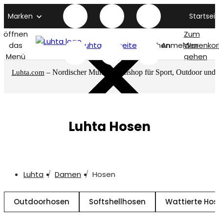
Marken
Startseit
öffnen
Zum
das
Luhta titelseite
Suchen
Anmelden
Warenkor
Menü
gehen
– Nordischer Multimarkenshop für Sport, Outdoor und
Luhta.com
mehr
Luhta Hosen
Luhta
Damen
Hosen
Outdoorhosen
Softshellhosen
Wattierte Ho