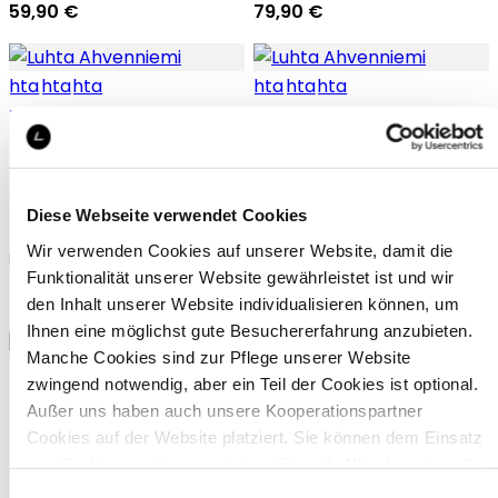
59,90 €
79,90 €
Luhta Ahvenniemi
Luhta Ahvenniemi
Diese Webseite verwendet Cookies
Wir verwenden Cookies auf unserer Website, damit die
Luhta Shorts für damen
Luhta Shorts für damen
Funktionalität unserer Website gewährleistet ist und wir
54,90 €
54,90 €
den Inhalt unserer Website individualisieren können, um
Ihnen eine möglichst gute Besuchererfahrung anzubieten.
Manche Cookies sind zur Pflege unserer Website
zwingend notwendig, aber ein Teil der Cookies ist optional.
Außer uns haben auch unsere Kooperationspartner
Cookies auf der Website platziert. Sie können dem Einsatz
von Cookies zustimmen, indem Sie auf „Alle akzeptieren“
Luhta Espholm
Luhta Ekholm D
klicken. Sie können Ihre Einstellungen gleich oder später
Einwilligungsauswahl