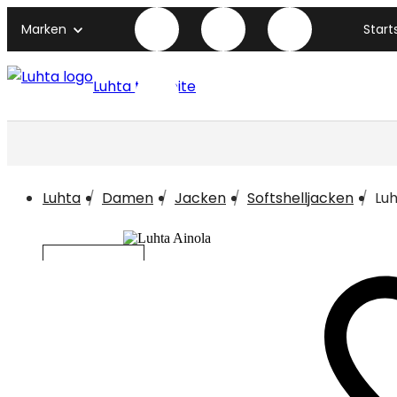
Marken
Start
Luhta titelseite
Luhta
Damen
Jacken
Softshelljacken
Luh