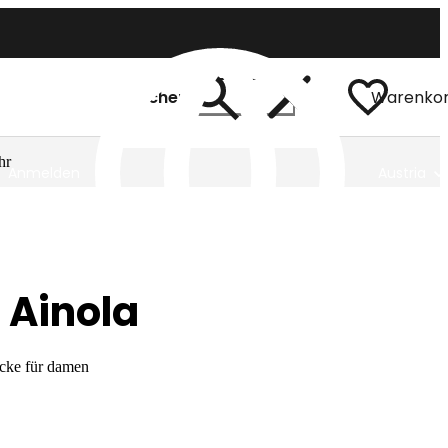
Suchen
Warenko
hr
Anmelden
Austria
 Ainola
acke für damen