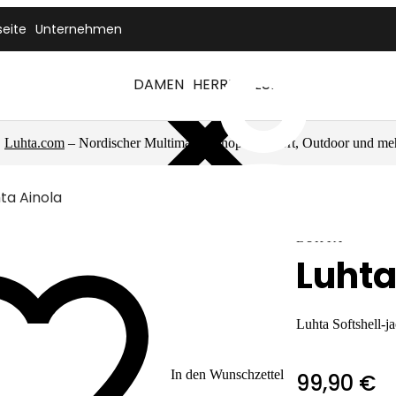
seite
Unternehmen
DAMEN
HERREN
LUHTA
Luhta.com
– Nordischer Multimarkenshop für Sport, Outdoor und me
ta Ainola
LUHTA
Luhta
Luhta Softshell-j
In den Wunschzettel
99,90 €