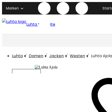
Marken
Start
Luhta titelseite
Luhta
Damen
Jacken
Westen
Luhta Ajol