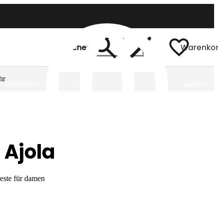
Suchen
Warenko
hr
Anmelden
Austria
 Ajola
este für damen