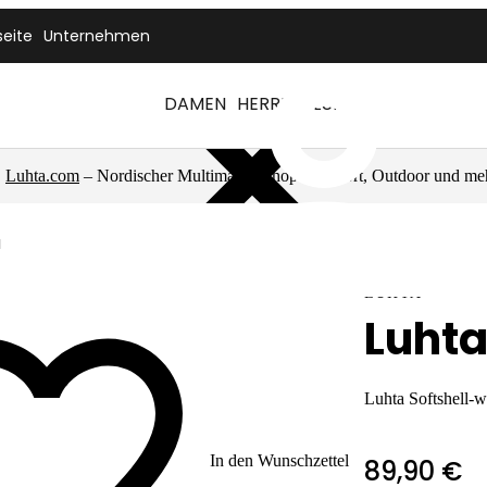
seite
Unternehmen
DAMEN
HERREN
LUHTA
Luhta.com
– Nordischer Multimarkenshop für Sport, Outdoor und me
a
LUHTA
Luhta
Luhta Softshell-w
In den Wunschzettel
89,90 €