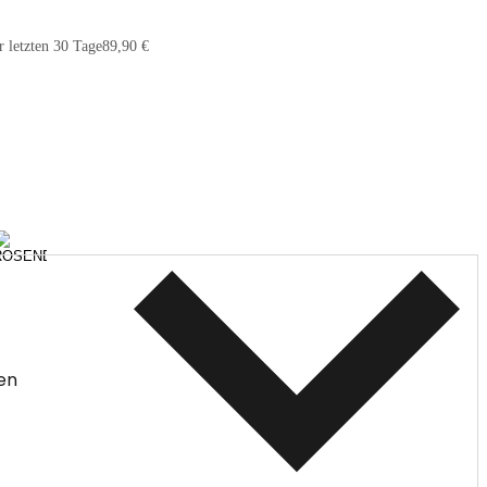
r letzten 30 Tage
89,90 €
en