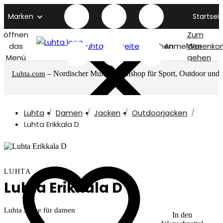
Marken
Startseit
öffnen
Zum
das
Luhta titelseite
Suchen
Anmelden
Warenkor
Menü
gehen
– Nordischer Multimarkenshop für Sport, Outdoor und
Luhta.com
mehr
Luhta
Damen
Jacken
Outdoorjacken
Luhta Erikkala D
LUHTA
Luhta Erikkala D
Luhta Jacke für damen
In den