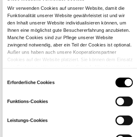
Wir verwenden Cookies auf unserer Website, damit die
Funktionalität unserer Website gewährleistet ist und wir
Material
den Inhalt unserer Website individualisieren können, um
Ihnen eine möglichst gute Besuchererfahrung anzubieten.
Manche Cookies sind zur Pflege unserer Website
zwingend notwendig, aber ein Teil der Cookies ist optional.
Außer uns haben auch unsere Kooperationspartner
Cookies auf der Website platziert. Sie können dem Einsatz
von Cookies zustimmen, indem Sie auf „Alle akzeptieren“
klicken. Sie können Ihre Einstellungen gleich oder später
Einwilligungsauswahl
über den Link „
Cookie-Einstellungen
” ändern
Erforderliche Cookies
Funktions-Cookies
Pflegehinweise
Leistungs-Cookies