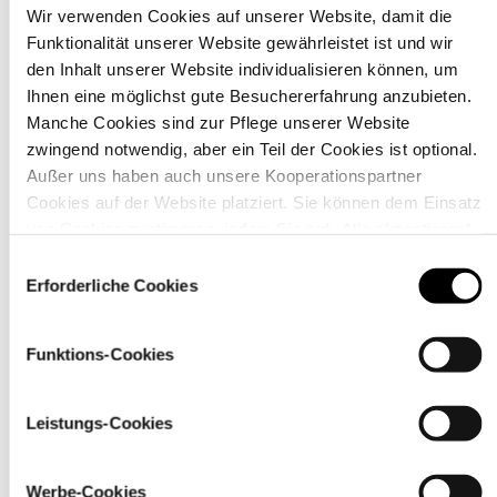
Wir verwenden Cookies auf unserer Website, damit die
Funktionalität unserer Website gewährleistet ist und wir
Material
den Inhalt unserer Website individualisieren können, um
Ihnen eine möglichst gute Besuchererfahrung anzubieten.
Manche Cookies sind zur Pflege unserer Website
zwingend notwendig, aber ein Teil der Cookies ist optional.
Außer uns haben auch unsere Kooperationspartner
Cookies auf der Website platziert. Sie können dem Einsatz
von Cookies zustimmen, indem Sie auf „Alle akzeptieren“
klicken. Sie können Ihre Einstellungen gleich oder später
Einwilligungsauswahl
über den Link „
Cookie-Einstellungen
” ändern
Erforderliche Cookies
Funktions-Cookies
Pflegehinweise
Leistungs-Cookies
Werbe-Cookies