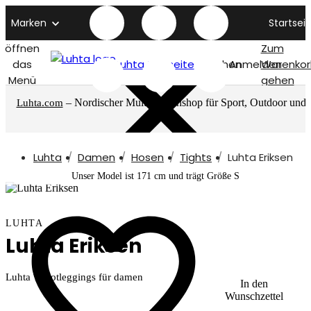
Marken
Startseit
öffnen
Zum
das
Luhta titelseite
Suchen
Anmelden
Warenkor
Menü
gehen
– Nordischer Multimarkenshop für Sport, Outdoor und
Luhta.com
mehr
Luhta
Damen
Hosen
Tights
Luhta Eriksen
Unser Model ist 171 cm und trägt Größe S
LUHTA
Luhta Eriksen
Luhta Trikotleggings für damen
In den
Wunschzettel