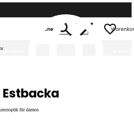
Suchen
Warenko
hr
Anmelden
Austria
 Estbacka
aunenoptik für damen