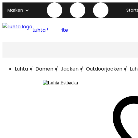
Marken
Start
Luhta titelseite
Luhta
Damen
Jacken
Outdoorjacken
Luh