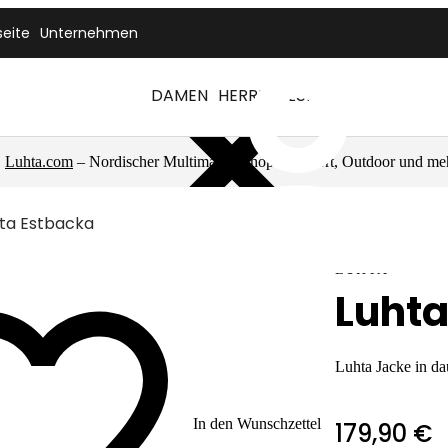
seite
Unternehmen
DAMEN
HERREN
LUHTA
Luhta.com
– Nordischer Multimarkenshop für Sport, Outdoor und me
ta Estbacka
LUHTA
Luhta
Luhta Jacke in d
In den Wunschzettel
179,90 €