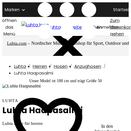
Marken
Startseit
öffnen
Zum
das
Luhta titelseite
Suchen
Anmelden
Warenkor
Menü
gehen
– Nordischer Multimarkenshop für Sport, Outdoor und
Luhta.com
mehr
Luhta
Herren
Hosen
Anzughosen
Luhta Haapasalmi
Unser Model ist 188 cm und trägt Größe 50
LUHTA
Luhta Haapasalmi
Luhta Hose für herren
In den