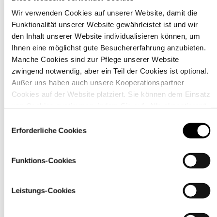
Wir verwenden Cookies auf unserer Website, damit die
Funktionalität unserer Website gewährleistet ist und wir
Material
den Inhalt unserer Website individualisieren können, um
Ihnen eine möglichst gute Besuchererfahrung anzubieten.
Manche Cookies sind zur Pflege unserer Website
zwingend notwendig, aber ein Teil der Cookies ist optional.
Außer uns haben auch unsere Kooperationspartner
Cookies auf der Website platziert. Sie können dem Einsatz
von Cookies zustimmen, indem Sie auf „Alle akzeptieren“
klicken. Sie können Ihre Einstellungen gleich oder später
Einwilligungsauswahl
über den Link „
Cookie-Einstellungen
” ändern
Erforderliche Cookies
Funktions-Cookies
Pflegehinweise
Leistungs-Cookies