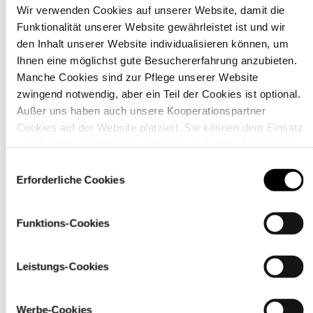
Wir verwenden Cookies auf unserer Website, damit die
Funktionalität unserer Website gewährleistet ist und wir
Material
den Inhalt unserer Website individualisieren können, um
Ihnen eine möglichst gute Besuchererfahrung anzubieten.
Manche Cookies sind zur Pflege unserer Website
zwingend notwendig, aber ein Teil der Cookies ist optional.
Außer uns haben auch unsere Kooperationspartner
Cookies auf der Website platziert. Sie können dem Einsatz
von Cookies zustimmen, indem Sie auf „Alle akzeptieren“
klicken. Sie können Ihre Einstellungen gleich oder später
Einwilligungsauswahl
über den Link „
Cookie-Einstellungen
” ändern
Erforderliche Cookies
Funktions-Cookies
Pflegehinweise
Leistungs-Cookies
Werbe-Cookies