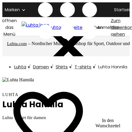
Marken
Startseit
öffnen
Zum
das
Luhta titelseite
Suchen
Anmelden
Warenkor
Menü
gehen
– Nordischer Multimarkenshop für Sport, Outdoor und
Luhta.com
mehr
Luhta
Damen
Shirts
T-shirts
Luhta Hannila
LUHTA
Luhta Hannila
Luhta T-shirt für damen
In den
Wunschzettel