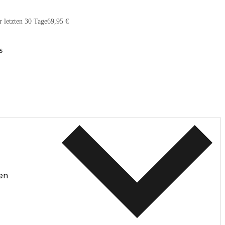
r letzten 30 Tage
69,95 €
s
en