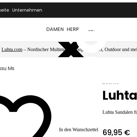
seite
Unternehmen
DAMEN
HERREN
LUHTA
Luhta.com
– Nordischer Multimarkenshop für Sport, Outdoor und me
ssu Ms
LUHTA
Luhta
Luhta Sandalen f
In den Wunschzettel
69,95 €