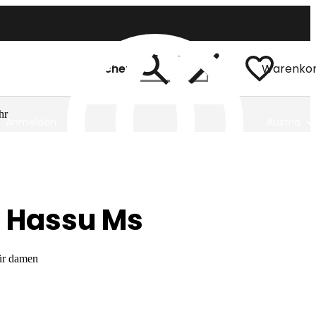
Suchen
Warenko
hr
Anmelden
Austria
 Hassu Ms
ür damen