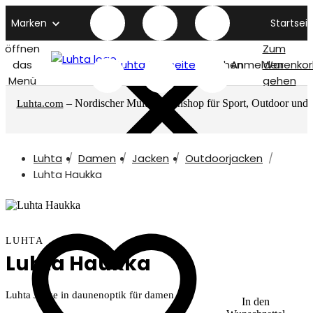
Marken
Startseit
öffnen
Zum
das
Luhta titelseite
Suchen
Anmelden
Warenkor
Menü
gehen
– Nordischer Multimarkenshop für Sport, Outdoor und
Luhta.com
mehr
Luhta
Damen
Jacken
Outdoorjacken
Luhta Haukka
LUHTA
Luhta Haukka
Luhta Jacke in daunenoptik für damen
In den