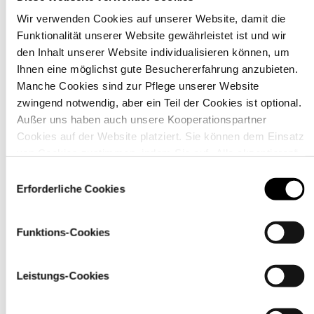
Wir verwenden Cookies auf unserer Website, damit die
Funktionalität unserer Website gewährleistet ist und wir
Material
den Inhalt unserer Website individualisieren können, um
Ihnen eine möglichst gute Besuchererfahrung anzubieten.
Manche Cookies sind zur Pflege unserer Website
zwingend notwendig, aber ein Teil der Cookies ist optional.
Außer uns haben auch unsere Kooperationspartner
Cookies auf der Website platziert. Sie können dem Einsatz
von Cookies zustimmen, indem Sie auf „Alle akzeptieren“
klicken. Sie können Ihre Einstellungen gleich oder später
Einwilligungsauswahl
über den Link „
Cookie-Einstellungen
” ändern
Erforderliche Cookies
Funktions-Cookies
Pflegehinweise
Leistungs-Cookies