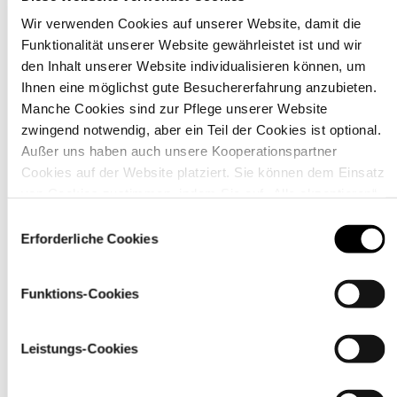
Wir verwenden Cookies auf unserer Website, damit die
Funktionalität unserer Website gewährleistet ist und wir
Material
den Inhalt unserer Website individualisieren können, um
Ihnen eine möglichst gute Besuchererfahrung anzubieten.
Manche Cookies sind zur Pflege unserer Website
zwingend notwendig, aber ein Teil der Cookies ist optional.
Außer uns haben auch unsere Kooperationspartner
Cookies auf der Website platziert. Sie können dem Einsatz
von Cookies zustimmen, indem Sie auf „Alle akzeptieren“
klicken. Sie können Ihre Einstellungen gleich oder später
Einwilligungsauswahl
über den Link „
Cookie-Einstellungen
” ändern
Erforderliche Cookies
Funktions-Cookies
Pflegehinweise
Leistungs-Cookies