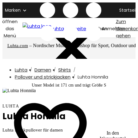
Marken
Startseit
öffnen
Zum
das
Luhta titelseite
Suchen
Anmelden
Warenkor
Menü
gehen
– Nordischer Multimarkenshop für Sport, Outdoor und
Luhta.com
mehr
Luhta
Damen
Shirts
Pollover und strickjacken
Luhta Honnila
Unser Model ist 171 cm und trägt Größe S
LUHTA
Luhta Honnila
Luhta Strickpullover für damen
In den