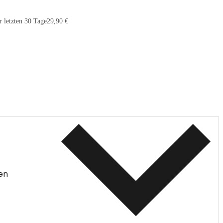
r letzten 30 Tage
29,90 €
en