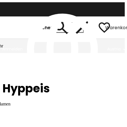
Suchen
Warenko
hr
Anmelden
Austria
 Hyppeis
 damen