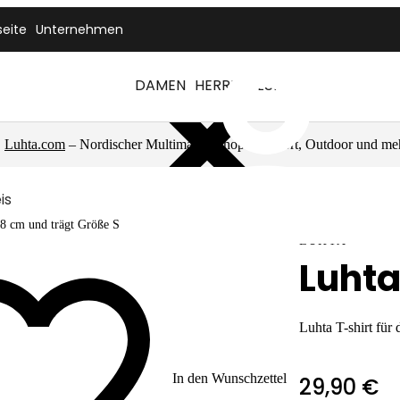
seite
Unternehmen
DAMEN
HERREN
LUHTA
Luhta.com
– Nordischer Multimarkenshop für Sport, Outdoor und me
is
78 cm und trägt Größe S
LUHTA
Luhta
Luhta T-shirt für
In den Wunschzettel
29,90 €