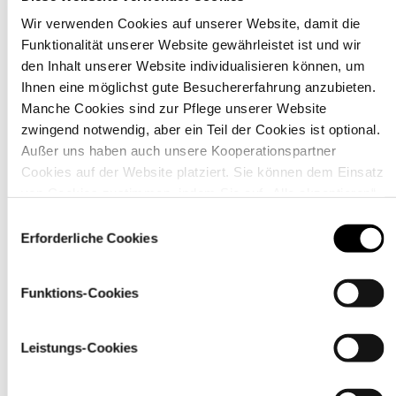
Wir verwenden Cookies auf unserer Website, damit die
Funktionalität unserer Website gewährleistet ist und wir
Material
den Inhalt unserer Website individualisieren können, um
Ihnen eine möglichst gute Besuchererfahrung anzubieten.
Manche Cookies sind zur Pflege unserer Website
zwingend notwendig, aber ein Teil der Cookies ist optional.
Außer uns haben auch unsere Kooperationspartner
Cookies auf der Website platziert. Sie können dem Einsatz
von Cookies zustimmen, indem Sie auf „Alle akzeptieren“
klicken. Sie können Ihre Einstellungen gleich oder später
Einwilligungsauswahl
über den Link „
Cookie-Einstellungen
” ändern
Erforderliche Cookies
Funktions-Cookies
Pflegehinweise
Leistungs-Cookies