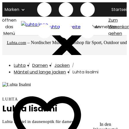
Marken
Startseit
öffnen
Zum
das
Luhta titelseite
Suchen
Anmelden
Warenkor
Menü
gehen
– Nordischer Multimarkenshop für Sport, Outdoor und
Luhta.com
mehr
Luhta
Damen
Jacken
Mäntel und lange jacken
Luhta Iisalmi
LUHTA
Luhta Iisalmi
Luhta Mantel in daunenoptik für damen
In den