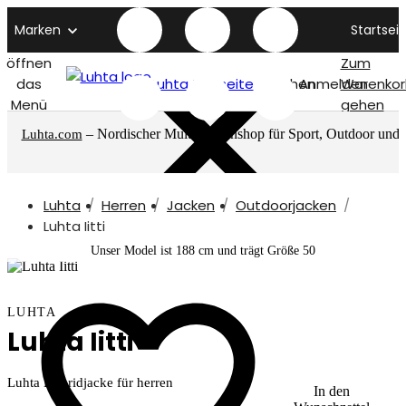
Marken
Startseit
öffnen
Zum
das
Luhta titelseite
Suchen
Anmelden
Warenkor
Menü
gehen
– Nordischer Multimarkenshop für Sport, Outdoor und
Luhta.com
mehr
Luhta
Herren
Jacken
Outdoorjacken
Luhta Iitti
Unser Model ist 188 cm und trägt Größe 50
LUHTA
Luhta Iitti
Luhta Hybridjacke für herren
In den