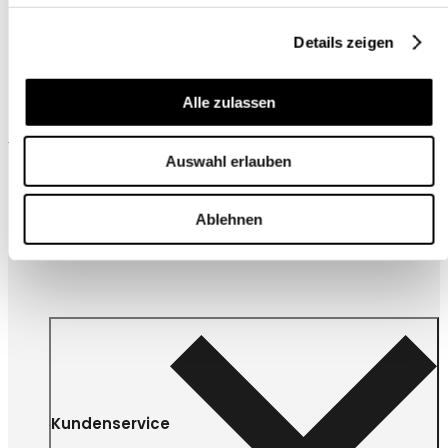
Details zeigen
Alle zulassen
Wird oft zusammen gekauft
Auswahl erlauben
Ablehnen
Kundenservice