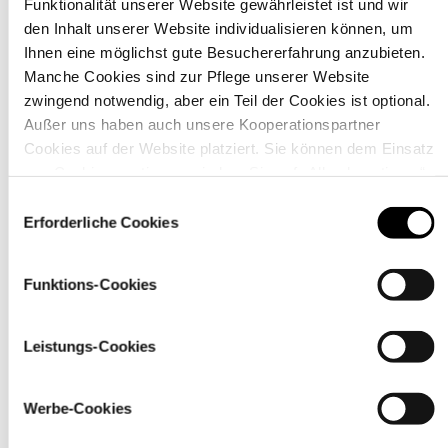
Funktionalität unserer Website gewährleistet ist und wir
den Inhalt unserer Website individualisieren können, um
Ihnen eine möglichst gute Besuchererfahrung anzubieten.
Material
Manche Cookies sind zur Pflege unserer Website
zwingend notwendig, aber ein Teil der Cookies ist optional.
Außer uns haben auch unsere Kooperationspartner
Cookies auf der Website platziert. Sie können dem Einsatz
von Cookies zustimmen, indem Sie auf „Alle akzeptieren“
klicken. Sie können Ihre Einstellungen gleich oder später
Einwilligungsauswahl
über den Link „
Cookie-Einstellungen
” ändern
Erforderliche Cookies
Funktions-Cookies
Leistungs-Cookies
Pflegehinweise
Werbe-Cookies