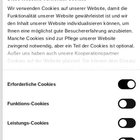
Wir verwenden Cookies auf unserer Website, damit die
Funktionalität unserer Website gewährleistet ist und wir
Material
den Inhalt unserer Website individualisieren können, um
Ihnen eine möglichst gute Besuchererfahrung anzubieten.
Manche Cookies sind zur Pflege unserer Website
zwingend notwendig, aber ein Teil der Cookies ist optional.
Außer uns haben auch unsere Kooperationspartner
Cookies auf der Website platziert. Sie können dem Einsatz
von Cookies zustimmen, indem Sie auf „Alle akzeptieren“
klicken. Sie können Ihre Einstellungen gleich oder später
Einwilligungsauswahl
über den Link „
Cookie-Einstellungen
” ändern
Erforderliche Cookies
Funktions-Cookies
Pflegehinweise
Leistungs-Cookies