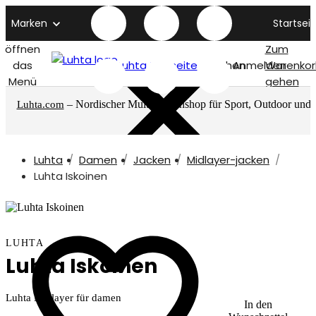
Marken
Startseit
öffnen
Zum
das
Luhta titelseite
Suchen
Anmelden
Warenkor
Menü
gehen
– Nordischer Multimarkenshop für Sport, Outdoor und
Luhta.com
mehr
Luhta
Damen
Jacken
Midlayer-jacken
Luhta Iskoinen
LUHTA
Luhta Iskoinen
Luhta Midlayer für damen
In den