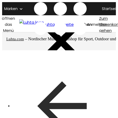
Marken
Startseit
öffnen
Zum
das
Luhta titelseite
Suchen
Anmelden
Warenkor
Menü
gehen
– Nordischer Multimarkenshop für Sport, Outdoor und
Luhta.com
mehr