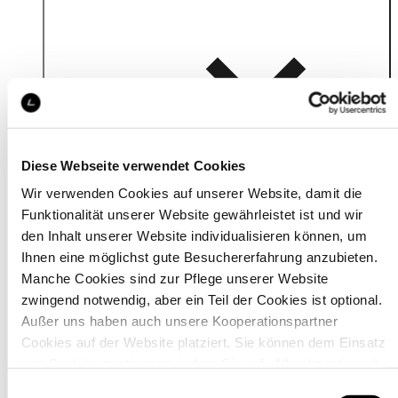
Details
Diese Webseite verwendet Cookies
Wir verwenden Cookies auf unserer Website, damit die
Funktionalität unserer Website gewährleistet ist und wir
den Inhalt unserer Website individualisieren können, um
Ihnen eine möglichst gute Besuchererfahrung anzubieten.
Manche Cookies sind zur Pflege unserer Website
zwingend notwendig, aber ein Teil der Cookies ist optional.
Außer uns haben auch unsere Kooperationspartner
Cookies auf der Website platziert. Sie können dem Einsatz
von Cookies zustimmen, indem Sie auf „Alle akzeptieren“
klicken. Sie können Ihre Einstellungen gleich oder später
Material
Einwilligungsauswahl