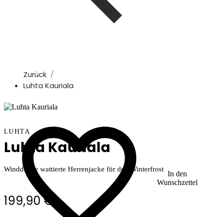
Zurück
Luhta Kauriala
LUHTA
Luhta Kauriala
Winddichte wattierte Herrenjacke für den Winterfrost
In den
Wunschzettel
199,90 €