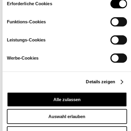
über den Link „
Cookie-Einstellungen
” ändern
Erforderliche Cookies
Funktions-Cookies
Leistungs-Cookies
Werbe-Cookies
Details zeigen
Pflegehinweise
Alle zulassen
Auswahl erlauben