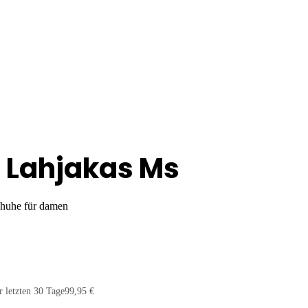
 Lahjakas Ms
huhe für damen
r letzten 30 Tage
99,95 €