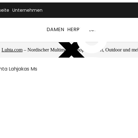
seite
Unternehmen
DAMEN
HERREN
LUHTA
Luhta.com
– Nordischer Multimarkenshop für Sport, Outdoor und me
hta Lahjakas Ms