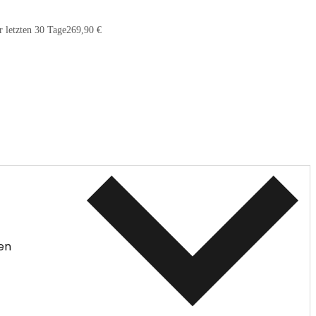
r letzten 30 Tage
269,90 €
en