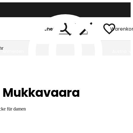
Suchen
Warenko
hr
Anmelden
Austria
a Mukkavaara
acke für damen