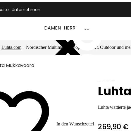
seite
Unternehmen
DAMEN
HERREN
LUHTA
Luhta.com
– Nordischer Multimarkenshop für Sport, Outdoor und me
ta Mukkavaara
LUHTA
Luht
Luhta wattierte j
In den Wunschzettel
269,90 €