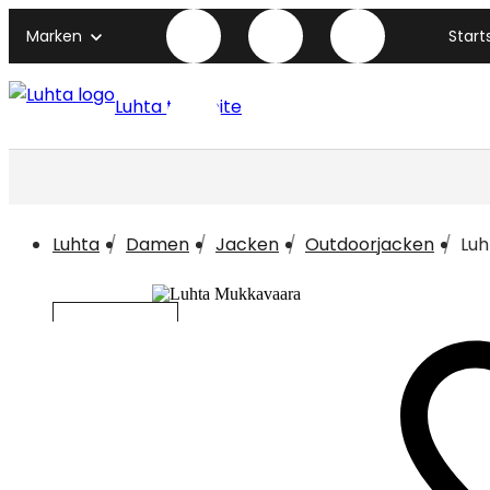
Marken
Start
Luhta titelseite
Luhta
Damen
Jacken
Outdoorjacken
Luh