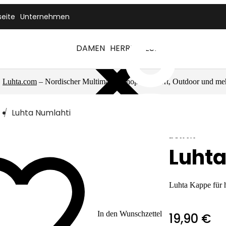
seite
Unternehmen
DAMEN
HERREN
LUHTA
Luhta.com
– Nordischer Multimarkenshop für Sport, Outdoor und me
Luhta Numlahti
LUHTA
Luhta
Luhta Kappe für 
In den Wunschzettel
19,90 €