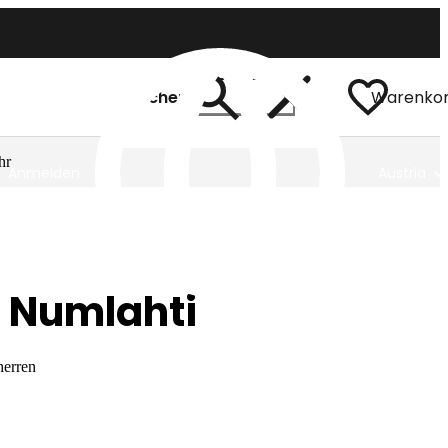
Suchen
Warenko
hr
Anmelden
Austria
 Numlahti
herren