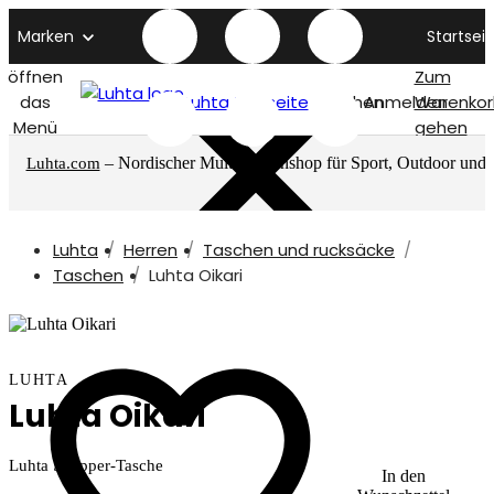
Marken
Startseit
öffnen
Zum
das
Luhta titelseite
Suchen
Anmelden
Warenkor
Menü
gehen
– Nordischer Multimarkenshop für Sport, Outdoor und
Luhta.com
mehr
Luhta
Herren
Taschen und rucksäcke
Taschen
Luhta Oikari
LUHTA
Luhta Oikari
Luhta Shopper-Tasche
In den