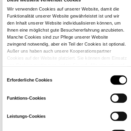
Wir verwenden Cookies auf unserer Website, damit die
Funktionalität unserer Website gewährleistet ist und wir
Material
den Inhalt unserer Website individualisieren können, um
Ihnen eine möglichst gute Besuchererfahrung anzubieten.
Manche Cookies sind zur Pflege unserer Website
zwingend notwendig, aber ein Teil der Cookies ist optional.
Außer uns haben auch unsere Kooperationspartner
Cookies auf der Website platziert. Sie können dem Einsatz
von Cookies zustimmen, indem Sie auf „Alle akzeptieren“
klicken. Sie können Ihre Einstellungen gleich oder später
Einwilligungsauswahl
über den Link „
Cookie-Einstellungen
” ändern
Erforderliche Cookies
Funktions-Cookies
Pflegehinweise
Leistungs-Cookies