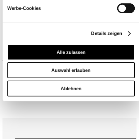
Werbe-Cookies
Details zeigen
Alle zulassen
Ähnliche Produkte
Auswahl erlauben
Wird oft zusammen gekauft
Ablehnen