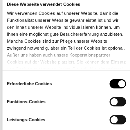
Diese Webseite verwendet Cookies
Wir verwenden Cookies auf unserer Website, damit die
Funktionalität unserer Website gewährleistet ist und wir
den Inhalt unserer Website individualisieren können, um
Material
Ihnen eine möglichst gute Besuchererfahrung anzubieten.
Manche Cookies sind zur Pflege unserer Website
zwingend notwendig, aber ein Teil der Cookies ist optional.
Außer uns haben auch unsere Kooperationspartner
Cookies auf der Website platziert. Sie können dem Einsatz
von Cookies zustimmen, indem Sie auf „Alle akzeptieren“
klicken. Sie können Ihre Einstellungen gleich oder später
Einwilligungsauswahl
über den Link „
Cookie-Einstellungen
” ändern
Erforderliche Cookies
Funktions-Cookies
Leistungs-Cookies
Pflegehinweise