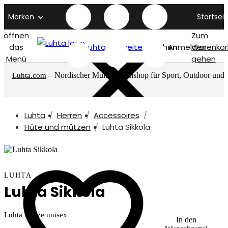
Marken
Startseit
öffnen
Zum
das
Luhta titelseite
Suchen
Anmelden
Warenkor
Menü
gehen
– Nordischer Multimarkenshop für Sport, Outdoor und
Luhta.com
mehr
Luhta
Herren
Accessoires
Hüte und mützen
Luhta Sikkola
LUHTA
Luhta Sikkola
Luhta Mütze unisex
In den